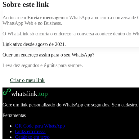
Sobre este link
Ao tocar em
Enviar mensagem
o WhatsApp abre com a conversa de
WhatsApp Web e no Business.
O
WhatsLink
só encurta o endereço: a conversa acontece dentro do W
Link ativo desde
agosto de 2021
.
Quer um endereço assim para o seu WhatsApp?
Leva dez segundos e é grátis para sempre.
Criar o meu link
whatslink
.top
Gere um link personalizado do WhatsApp em segundos. Sem cadastro, se
Ferramentas
QR Code para WhatsApp
Links em massa
Catálogo em texto