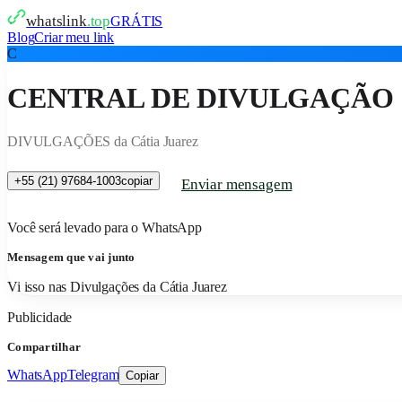
whatslink
.top
GRÁTIS
Blog
Criar meu link
C
CENTRAL DE DIVULGAÇÃO
DIVULGAÇÕES da Cátia Juarez
+55 (21) 97684-1003
copiar
Enviar mensagem
Você será levado para o WhatsApp
Mensagem que vai junto
Vi isso nas Divulgações da Cátia Juarez
Publicidade
Compartilhar
WhatsApp
Telegram
Copiar