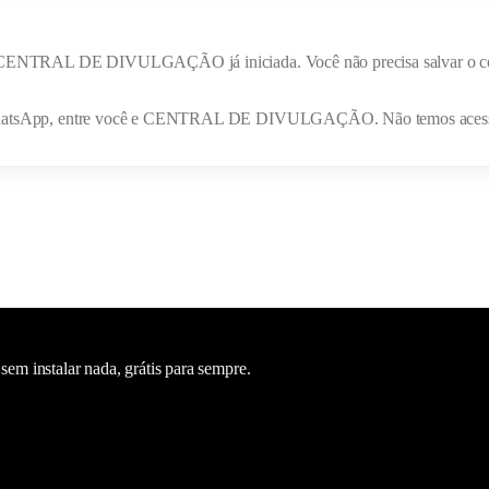
CENTRAL DE DIVULGAÇÃO
já iniciada. Você não precisa salvar o c
hatsApp, entre você e
CENTRAL DE DIVULGAÇÃO
. Não temos acess
m instalar nada, grátis para sempre.