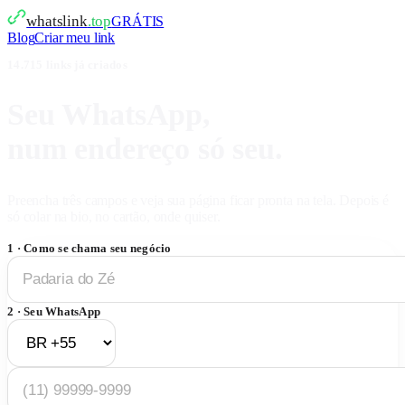
whatslink
.top
GRÁTIS
Blog
Criar meu link
14.715
links já criados
Seu WhatsApp,
num endereço só seu.
Preencha três campos e veja sua página ficar pronta na tela. Depois é
só colar na bio, no cartão, onde quiser.
1 · Como se chama seu negócio
2 · Seu WhatsApp