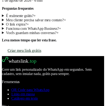
1 de agosto de 2026
·
6
min
Perguntas frequentes
É realmente grátis?
+
Meu cliente precisa salvar meu contato?
+
O link expira?
+
Funciona com WhatsApp Business?
+
Vocês guardam minhas conversas?
+
Leva menos tempo que ler esta frase.
Criar meu link grátis
whatslink
.top
Gere um link personalizado do WhatsApp em segundos. Sem
cadastro, sem instalar nada, grátis para sempre.
Ferramentas
QR Code para WhatsApp
Links em massa
Catálogo em texto