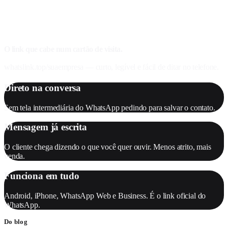
O link que cabe num cartão de visita.
whatslink.top/suaempresa
— curto, legível e fácil de ditar no telefone.
Direto na conversa
Sem tela intermediária do WhatsApp pedindo para salvar o contato.
Mensagem já escrita
O cliente chega dizendo o que você quer ouvir. Menos atrito, mais
venda.
Funciona em tudo
Android, iPhone, WhatsApp Web e Business. É o link oficial do
WhatsApp.
Do blog