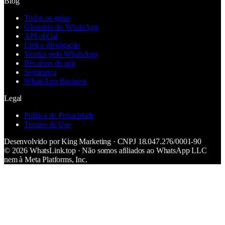
Blog
Todos os guias
Glossário do WhatsApp
API oficial
Link e divulgação
Vendas pelo WhatsApp
Recursos do app
Segurança
WhatsApp Business
Legal
Política de Privacidade
Termos de Uso
Desenvolvido por
King Marketing
· CNPJ
18.047.276/0001-90
©
2026
WhatsLink
.top · Não somos afiliados ao WhatsApp LLC
nem à Meta Platforms, Inc.