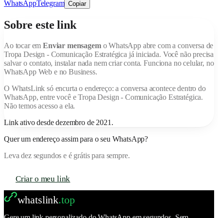
WhatsApp
Telegram
Copiar
Sobre este link
Ao tocar em
Enviar mensagem
o WhatsApp abre com a conversa de
Tropa Design - Comunicação Estratégica
já iniciada. Você não precisa
salvar o contato, instalar nada nem criar conta. Funciona no celular, no
WhatsApp Web e no Business.
O
WhatsLink
só encurta o endereço: a conversa acontece dentro do
WhatsApp, entre você e
Tropa Design - Comunicação Estratégica
.
Não temos acesso a ela.
Link ativo desde
dezembro de 2021
.
Quer um endereço assim para o seu WhatsApp?
Leva dez segundos e é grátis para sempre.
Criar o meu link
whatslink
.top
Gere um link personalizado do WhatsApp em segundos. Sem