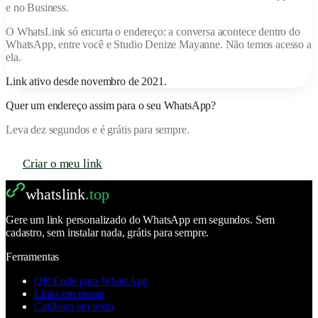
e no Business.
O
WhatsLink
só encurta o endereço: a conversa acontece dentro do
WhatsApp, entre você e
Studio Denize Mayanne
. Não temos acesso a
ela.
Link ativo desde
novembro de 2021
.
Quer um endereço assim para o seu WhatsApp?
Leva dez segundos e é grátis para sempre.
Criar o meu link
whatslink
.top
Gere um link personalizado do WhatsApp em segundos. Sem
cadastro, sem instalar nada, grátis para sempre.
Ferramentas
QR Code para WhatsApp
Links em massa
Catálogo em texto