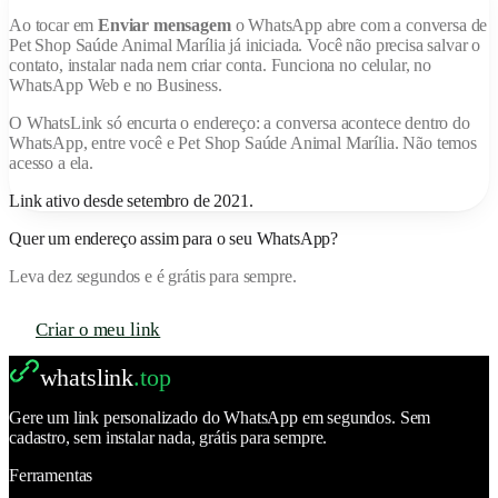
Ao tocar em
Enviar mensagem
o WhatsApp abre com a conversa de
Pet Shop Saúde Animal Marília
já iniciada. Você não precisa salvar o
contato, instalar nada nem criar conta. Funciona no celular, no
WhatsApp Web e no Business.
O
WhatsLink
só encurta o endereço: a conversa acontece dentro do
WhatsApp, entre você e
Pet Shop Saúde Animal Marília
. Não temos
acesso a ela.
Link ativo desde
setembro de 2021
.
Quer um endereço assim para o seu WhatsApp?
Leva dez segundos e é grátis para sempre.
Criar o meu link
whatslink
.top
Gere um link personalizado do WhatsApp em segundos. Sem
cadastro, sem instalar nada, grátis para sempre.
Ferramentas