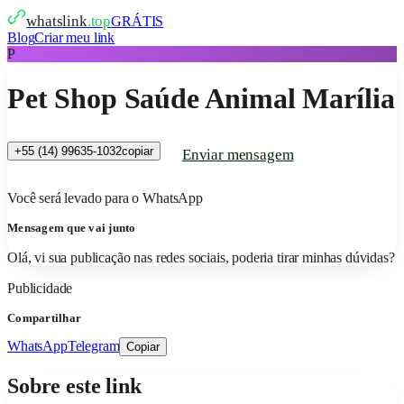
whatslink
.top
GRÁTIS
Blog
Criar meu link
P
Pet Shop Saúde Animal Marília
+55 (14) 99635-1032
copiar
Enviar mensagem
Você será levado para o WhatsApp
Mensagem que vai junto
Olá, vi sua publicação nas redes sociais, poderia tirar minhas dúvidas?
Publicidade
Compartilhar
WhatsApp
Telegram
Copiar
Sobre este link