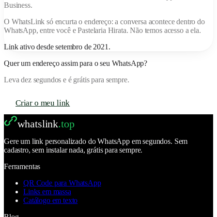
Business.
O
WhatsLink
só encurta o endereço: a conversa acontece dentro do
WhatsApp, entre você e
Pastelaria Hirata
. Não temos acesso a ela.
Link ativo desde
setembro de 2021
.
Quer um endereço assim para o seu WhatsApp?
Leva dez segundos e é grátis para sempre.
Criar o meu link
whatslink
.top
Gere um link personalizado do WhatsApp em segundos. Sem
cadastro, sem instalar nada, grátis para sempre.
Ferramentas
QR Code para WhatsApp
Links em massa
Catálogo em texto
Blog