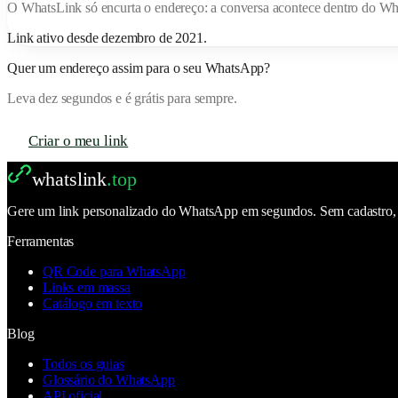
O
WhatsLink
só encurta o endereço: a conversa acontece dentro do W
Link ativo desde
dezembro de 2021
.
Quer um endereço assim para o seu WhatsApp?
Leva dez segundos e é grátis para sempre.
Criar o meu link
whatslink
.top
Gere um link personalizado do WhatsApp em segundos. Sem cadastro, se
Ferramentas
QR Code para WhatsApp
Links em massa
Catálogo em texto
Blog
Todos os guias
Glossário do WhatsApp
API oficial