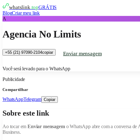
whatslink
.top
GRÁTIS
Blog
Criar meu link
A
Agencia No Limits
+55 (21) 97090-2104
copiar
Enviar mensagem
Você será levado para o WhatsApp
Publicidade
Compartilhar
WhatsApp
Telegram
Copiar
Sobre este link
Ao tocar em
Enviar mensagem
o WhatsApp abre com a conversa de
Business.