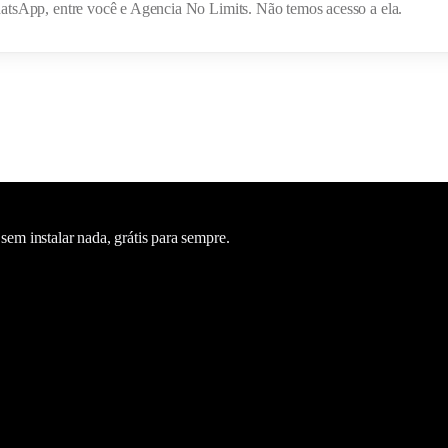
hatsApp, entre você e
Agencia No Limits
. Não temos acesso a ela.
m instalar nada, grátis para sempre.