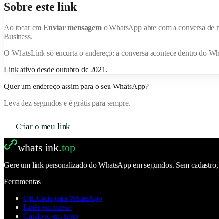
Sobre este link
Ao tocar em
Enviar mensagem
o WhatsApp abre com a conversa de
Business.
O
WhatsLink
só encurta o endereço: a conversa acontece dentro do W
Link ativo desde
outubro de 2021
.
Quer um endereço assim para o seu WhatsApp?
Leva dez segundos e é grátis para sempre.
Criar o meu link
whatslink
.top
Gere um link personalizado do WhatsApp em segundos. Sem cadastro, se
Ferramentas
QR Code para WhatsApp
Links em massa
Catálogo em texto