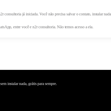
n2r consultoria
já iniciada. Você não precisa salvar o contato, instalar n
hatsApp, entre você e
n2r consultoria
. Não temos acesso a ela.
m instalar nada, grátis para sempre.