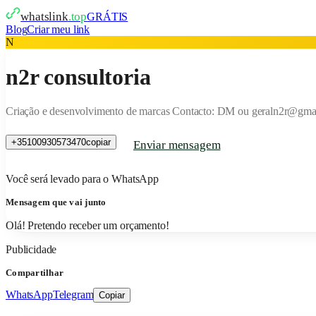
whatslink
.top
GRÁTIS
Blog
Criar meu link
N
n2r consultoria
Criação e desenvolvimento de marcas Contacto: DM ou geraln2r@gma
+35100930573470
copiar
Enviar mensagem
Você será levado para o WhatsApp
Mensagem que vai junto
Olá! Pretendo receber um orçamento!
Publicidade
Compartilhar
WhatsApp
Telegram
Copiar