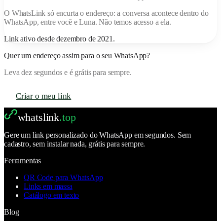
O
WhatsLink
só encurta o endereço: a conversa acontece dentro do
WhatsApp, entre você e
Luna
. Não temos acesso a ela.
Link ativo desde
dezembro de 2021
.
Quer um endereço assim para o seu WhatsApp?
Leva dez segundos e é grátis para sempre.
Criar o meu link
whatslink
.top
Gere um link personalizado do WhatsApp em segundos. Sem
cadastro, sem instalar nada, grátis para sempre.
Ferramentas
QR Code para WhatsApp
Links em massa
Catálogo em texto
Blog