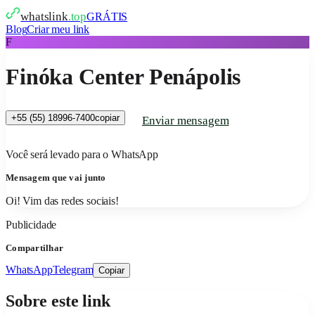
whatslink
.top
GRÁTIS
Blog
Criar meu link
F
Finóka Center Penápolis
+55 (55) 18996-7400
copiar
Enviar mensagem
Você será levado para o WhatsApp
Mensagem que vai junto
Oi! Vim das redes sociais!
Publicidade
Compartilhar
WhatsApp
Telegram
Copiar
Sobre este link