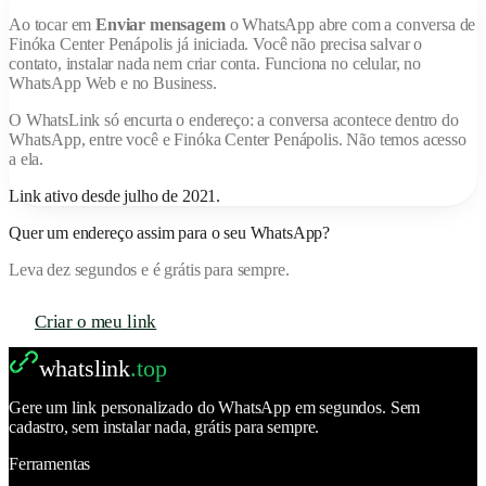
Ao tocar em
Enviar mensagem
o WhatsApp abre com a conversa de
Finóka Center Penápolis
já iniciada. Você não precisa salvar o
contato, instalar nada nem criar conta. Funciona no celular, no
WhatsApp Web e no Business.
O
WhatsLink
só encurta o endereço: a conversa acontece dentro do
WhatsApp, entre você e
Finóka Center Penápolis
. Não temos acesso
a ela.
Link ativo desde
julho de 2021
.
Quer um endereço assim para o seu WhatsApp?
Leva dez segundos e é grátis para sempre.
Criar o meu link
whatslink
.top
Gere um link personalizado do WhatsApp em segundos. Sem
cadastro, sem instalar nada, grátis para sempre.
Ferramentas