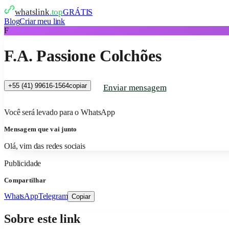
whatslink
.top
GRÁTIS
Blog
Criar meu link
F
F.A. Passione Colchões
+55 (41) 99616-1564
copiar
Enviar mensagem
Você será levado para o WhatsApp
Mensagem que vai junto
Olá, vim das redes sociais
Publicidade
Compartilhar
WhatsApp
Telegram
Copiar
Sobre este link