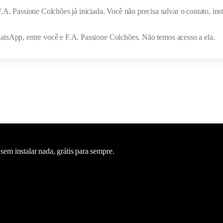
F.A. Passione Colchões
já iniciada. Você não precisa salvar o contato, i
hatsApp, entre você e
F.A. Passione Colchões
. Não temos acesso a ela.
m instalar nada, grátis para sempre.