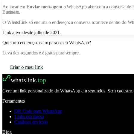
Ao tocar em
Enviar mensagem
o WhatsApp abre com a conversa de
Business.
O
WhatsLink
só encurta o endereço: a conversa acontece dentro do W
Link ativo desde
julho de 2021
.
Quer um endereço assim para o seu WhatsApp?
Leva dez segundos e é grátis para sempre.
Criar o meu link
whatslink
.top
Gere um link personalizado do WhatsApp em segundos. Sem cadastro, se
Ferramentas
QR Code para WhatsApp
Links em massa
Catálogo em texto
Blog