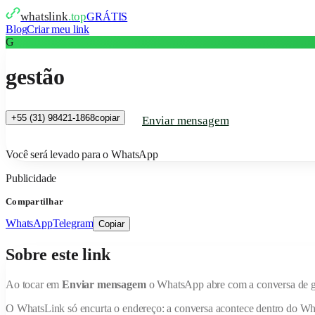
whatslink
.top
GRÁTIS
Blog
Criar meu link
G
gestão
+55 (31) 98421-1868
copiar
Enviar mensagem
Você será levado para o WhatsApp
Publicidade
Compartilhar
WhatsApp
Telegram
Copiar
Sobre este link
Ao tocar em
Enviar mensagem
o WhatsApp abre com a conversa de
O
WhatsLink
só encurta o endereço: a conversa acontece dentro do W