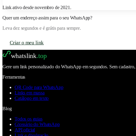
Link ativo desde
novembro de 2021
.
Quer um endereço assim para o seu WhatsApp?
Leva dez segundos e é grátis para sempre.
Criar o meu link
whatslink
.top
Gere um link personalizado do WhatsApp em segundos. Sem cadastro, se
Ferramentas
QR Code para WhatsApp
Links em massa
Catálogo em texto
Blog
Todos os guias
Glossário do WhatsApp
API oficial
Link e divulgação