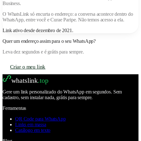
Business.
O
WhatsLink
só encurta o endereço: a conversa acontece dentro do
WhatsApp, entre você e
Curae Paripe
. Não temos acesso a ela.
Link ativo desde
dezembro de 2021
.
Quer um endereço assim para o seu WhatsApp?
Leva dez segundos e é grátis para sempre.
Criar o meu link
whatslink
.top
Gere um link personalizado do WhatsApp em segundos. Sem
cadastro, sem instalar nada, grátis para sempre.
Ferramentas
QR Code para WhatsApp
Links em massa
Catálogo em texto
Blog