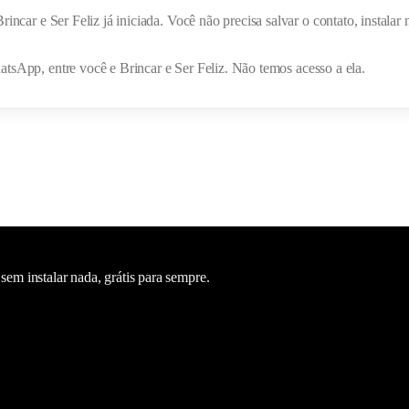
Brincar e Ser Feliz
já iniciada. Você não precisa salvar o contato, instal
hatsApp, entre você e
Brincar e Ser Feliz
. Não temos acesso a ela.
m instalar nada, grátis para sempre.