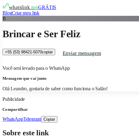
whatslink
.top
GRÁTIS
Blog
Criar meu link
B
Brincar e Ser Feliz
+55 (53) 98421-5070
copiar
Enviar mensagem
Você será levado para o WhatsApp
Mensagem que vai junto
Olá Leandro, gostaria de saber como funciona o Salão!
Publicidade
Compartilhar
WhatsApp
Telegram
Copiar
Sobre este link