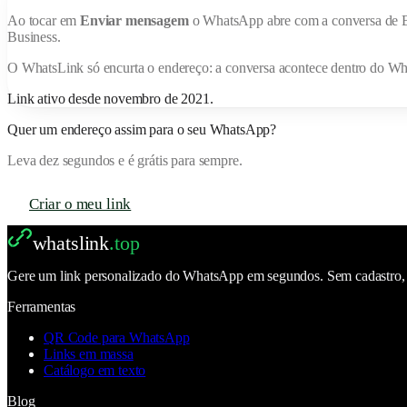
Ao tocar em
Enviar mensagem
o WhatsApp abre com a conversa de
Business.
O
WhatsLink
só encurta o endereço: a conversa acontece dentro do W
Link ativo desde
novembro de 2021
.
Quer um endereço assim para o seu WhatsApp?
Leva dez segundos e é grátis para sempre.
Criar o meu link
whatslink
.top
Gere um link personalizado do WhatsApp em segundos. Sem cadastro, se
Ferramentas
QR Code para WhatsApp
Links em massa
Catálogo em texto
Blog