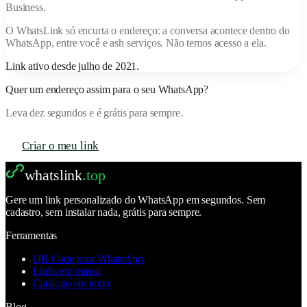
Business.
O
WhatsLink
só encurta o endereço: a conversa acontece dentro do
WhatsApp, entre você e
ash serviços
. Não temos acesso a ela.
Link ativo desde
julho de 2021
.
Quer um endereço assim para o seu WhatsApp?
Leva dez segundos e é grátis para sempre.
Criar o meu link
whatslink
.top
Gere um link personalizado do WhatsApp em segundos. Sem
cadastro, sem instalar nada, grátis para sempre.
Ferramentas
QR Code para WhatsApp
Links em massa
Catálogo em texto
Blog