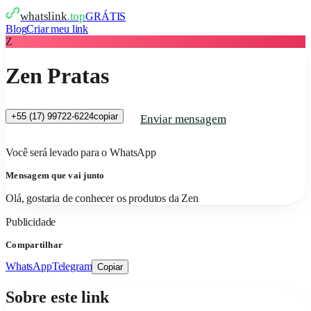
whatslink
.top
GRÁTIS
Blog
Criar meu link
Z
Zen Pratas
+55 (17) 99722-6224
copiar
Enviar mensagem
Você será levado para o WhatsApp
Mensagem que vai junto
Olá, gostaria de conhecer os produtos da Zen
Publicidade
Compartilhar
WhatsApp
Telegram
Copiar
Sobre este link