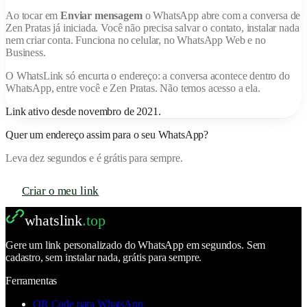
Ao tocar em
Enviar mensagem
o WhatsApp abre com a conversa de
Zen Pratas
já iniciada. Você não precisa salvar o contato, instalar nada
nem criar conta. Funciona no celular, no WhatsApp Web e no
Business.
O
WhatsLink
só encurta o endereço: a conversa acontece dentro do
WhatsApp, entre você e
Zen Pratas
. Não temos acesso a ela.
Link ativo desde
novembro de 2021
.
Quer um endereço assim para o seu WhatsApp?
Leva dez segundos e é grátis para sempre.
Criar o meu link
whatslink
.top
Gere um link personalizado do WhatsApp em segundos. Sem
cadastro, sem instalar nada, grátis para sempre.
Ferramentas
QR Code para WhatsApp