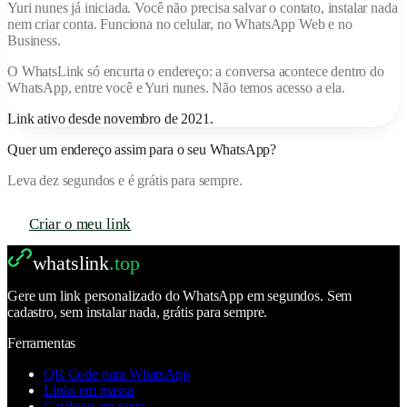
Yuri nunes
já iniciada. Você não precisa salvar o contato, instalar nada
nem criar conta. Funciona no celular, no WhatsApp Web e no
Business.
O
WhatsLink
só encurta o endereço: a conversa acontece dentro do
WhatsApp, entre você e
Yuri nunes
. Não temos acesso a ela.
Link ativo desde
novembro de 2021
.
Quer um endereço assim para o seu WhatsApp?
Leva dez segundos e é grátis para sempre.
Criar o meu link
whatslink
.top
Gere um link personalizado do WhatsApp em segundos. Sem
cadastro, sem instalar nada, grátis para sempre.
Ferramentas
QR Code para WhatsApp
Links em massa
Catálogo em texto