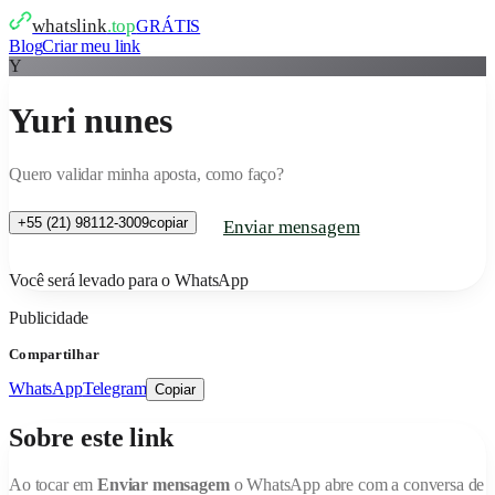
whatslink
.top
GRÁTIS
Blog
Criar meu link
Y
Yuri nunes
Quero validar minha aposta, como faço?
+55 (21) 98112-3009
copiar
Enviar mensagem
Você será levado para o WhatsApp
Publicidade
Compartilhar
WhatsApp
Telegram
Copiar
Sobre este link
Ao tocar em
Enviar mensagem
o WhatsApp abre com a conversa de