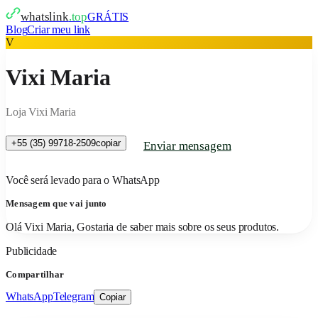
whatslink
.top
GRÁTIS
Blog
Criar meu link
V
Vixi Maria
Loja Vixi Maria
+55 (35) 99718-2509
copiar
Enviar mensagem
Você será levado para o WhatsApp
Mensagem que vai junto
Olá Vixi Maria, Gostaria de saber mais sobre os seus produtos.
Publicidade
Compartilhar
WhatsApp
Telegram
Copiar