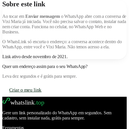
Sobre este link
Ao tocar em
Enviar mensagem
o WhatsApp abre com a conversa de
Vixi Maria
já iniciada. Você não precisa salvar o contato, instalar nada
nem criar conta. Funciona no celular, no WhatsApp Web e no
Business.
O
WhatsLink
só encurta o endereço: a conversa acontece dentro do
WhatsApp, entre você e
Vixi Maria
. Não temos acesso a ela.
Link ativo desde
novembro de 2021
.
Quer um endereço assim para o seu WhatsApp?
Leva dez segundos e é grátis para sempre.
Criar o meu link
whatslink
.top
Gere um link personalizado do WhatsApp em segundos. Sem
cadastro, sem instalar nada, grátis para sempre.
Ferramentas