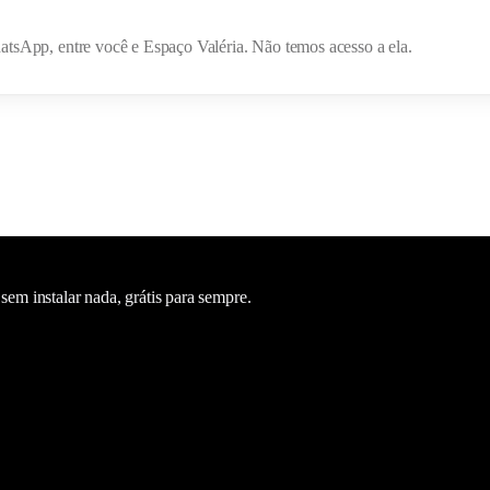
hatsApp, entre você e
Espaço Valéria
. Não temos acesso a ela.
m instalar nada, grátis para sempre.