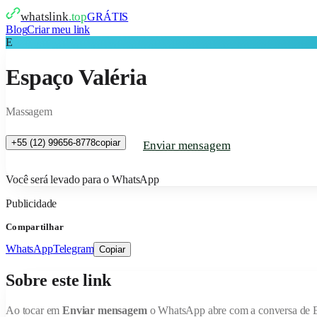
whatslink
.top
GRÁTIS
Blog
Criar meu link
E
Espaço Valéria
Massagem
+55 (12) 99656-8778
copiar
Enviar mensagem
Você será levado para o WhatsApp
Publicidade
Compartilhar
WhatsApp
Telegram
Copiar
Sobre este link
Ao tocar em
Enviar mensagem
o WhatsApp abre com a conversa de