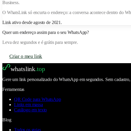
Business.
O
WhatsLink
só encurta o endereço: a conversa acontece dentro do W
Link ativo desde
agosto de 2021
.
Quer um endereço assim para o seu WhatsApp?
Leva dez segundos e é grátis para sempre.
Criar o meu link
whatslink
.top
Gere um link personalizado do WhatsApp em segundos. Sem cadastro, se
Ferramentas
QR Code para WhatsApp
Links em massa
Catálogo em texto
Blog
Todos os guias