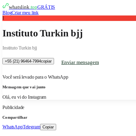
whatslink
.top
GRÁTIS
Blog
Criar meu link
I
Instituto Turkin bjj
Instituto Turkin bjj
+55 (21) 96464-7994
copiar
Enviar mensagem
Você será levado para o WhatsApp
Mensagem que vai junto
Olá, eu vi do Instagram
Publicidade
Compartilhar
WhatsApp
Telegram
Copiar