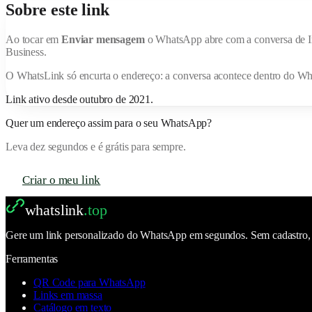
Sobre este link
Ao tocar em
Enviar mensagem
o WhatsApp abre com a conversa de
I
Business.
O
WhatsLink
só encurta o endereço: a conversa acontece dentro do W
Link ativo desde
outubro de 2021
.
Quer um endereço assim para o seu WhatsApp?
Leva dez segundos e é grátis para sempre.
Criar o meu link
whatslink
.top
Gere um link personalizado do WhatsApp em segundos. Sem cadastro, se
Ferramentas
QR Code para WhatsApp
Links em massa
Catálogo em texto