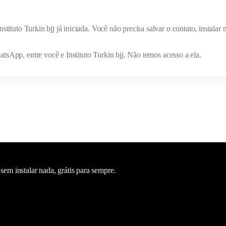
nstituto Turkin bjj
já iniciada. Você não precisa salvar o contato, instal
hatsApp, entre você e
Instituto Turkin bjj
. Não temos acesso a ela.
m instalar nada, grátis para sempre.