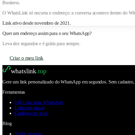
Business.
O
WhatsLink
só encurta o endereço: a conversa acontece dentro do W
Link ativo desde
novembro de 2021
.
Quer um endereço assim para o seu WhatsApp?
Leva dez segundos e é grátis para sempre.
Criar o meu link
whatslink
.top
Gere um link personalizado do WhatsApp em segundos. Sem cadastro, se
Ferramentas
QR Code para WhatsApp
Links em massa
Catálogo em texto
Blog
Todos os guias