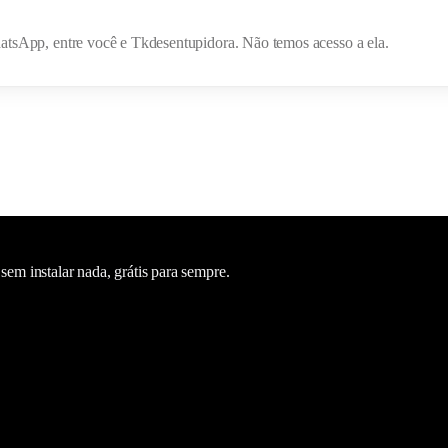
hatsApp, entre você e
Tkdesentupidora
. Não temos acesso a ela.
m instalar nada, grátis para sempre.