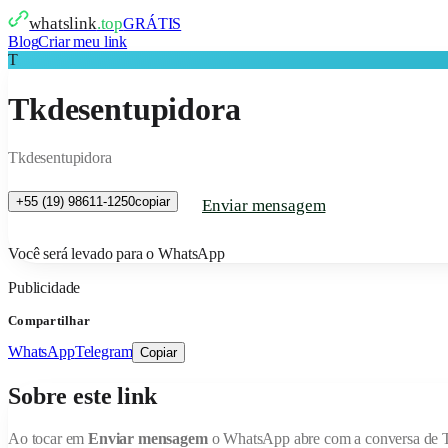
whatslink
.top
GRÁTIS
Blog
Criar meu link
T
Tkdesentupidora
Tkdesentupidora
+55 (19) 98611-1250
copiar
Enviar mensagem
Você será levado para o WhatsApp
Publicidade
Compartilhar
WhatsApp
Telegram
Copiar
Sobre este link
Ao tocar em
Enviar mensagem
o WhatsApp abre com a conversa de