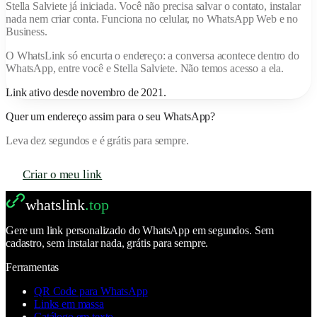
Stella Salviete
já iniciada. Você não precisa salvar o contato, instalar
nada nem criar conta. Funciona no celular, no WhatsApp Web e no
Business.
O
WhatsLink
só encurta o endereço: a conversa acontece dentro do
WhatsApp, entre você e
Stella Salviete
. Não temos acesso a ela.
Link ativo desde
novembro de 2021
.
Quer um endereço assim para o seu WhatsApp?
Leva dez segundos e é grátis para sempre.
Criar o meu link
whatslink
.top
Gere um link personalizado do WhatsApp em segundos. Sem
cadastro, sem instalar nada, grátis para sempre.
Ferramentas
QR Code para WhatsApp
Links em massa
Catálogo em texto