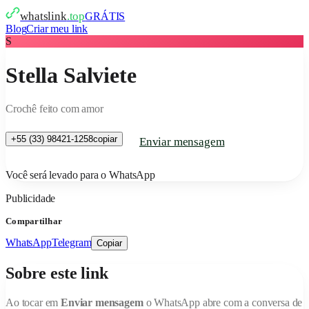
whatslink
.top
GRÁTIS
Blog
Criar meu link
S
Stella Salviete
Crochê feito com amor
+55 (33) 98421-1258
copiar
Enviar mensagem
Você será levado para o WhatsApp
Publicidade
Compartilhar
WhatsApp
Telegram
Copiar
Sobre este link
Ao tocar em
Enviar mensagem
o WhatsApp abre com a conversa de