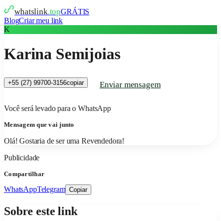
whatslink
.top
GRÁTIS
Blog
Criar meu link
K
Karina Semijoias
+55 (27) 99700-3156
copiar
Enviar mensagem
Você será levado para o WhatsApp
Mensagem que vai junto
Olá! Gostaria de ser uma Revendedora!
Publicidade
Compartilhar
WhatsApp
Telegram
Copiar
Sobre este link