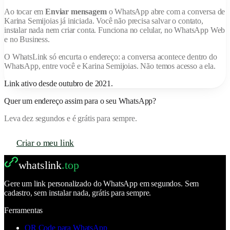
Ao tocar em
Enviar mensagem
o WhatsApp abre com a conversa de
Karina Semijoias
já iniciada. Você não precisa salvar o contato,
instalar nada nem criar conta. Funciona no celular, no WhatsApp Web
e no Business.
O
WhatsLink
só encurta o endereço: a conversa acontece dentro do
WhatsApp, entre você e
Karina Semijoias
. Não temos acesso a ela.
Link ativo desde
outubro de 2021
.
Quer um endereço assim para o seu WhatsApp?
Leva dez segundos e é grátis para sempre.
Criar o meu link
whatslink
.top
Gere um link personalizado do WhatsApp em segundos. Sem
cadastro, sem instalar nada, grátis para sempre.
Ferramentas
QR Code para WhatsApp