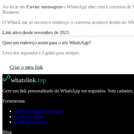
Ao tocar em
Enviar mensagem
o WhatsApp abre com a conversa de
Business.
O
WhatsLink
só encurta o endereço: a conversa acontece dentro do W
Link ativo desde
novembro de 2021
.
Quer um endereço assim para o seu WhatsApp?
Leva dez segundos e é grátis para sempre.
Criar o meu link
whatslink
.top
Gere um link personalizado do WhatsApp em segundos. Sem cadastro, se
Ferramentas
QR Code para WhatsApp
Links em massa
Catálogo em texto
Blog