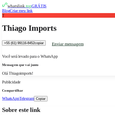
whatslink
.top
GRÁTIS
Blog
Criar meu link
T
Thiago Imports
+55 (61) 99116-8452
copiar
Enviar mensagem
Você será levado para o WhatsApp
Mensagem que vai junto
Olá Thiagoimports!
Publicidade
Compartilhar
WhatsApp
Telegram
Copiar
Sobre este link