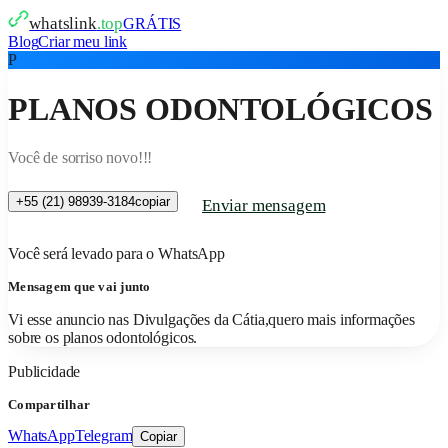
whatslink
.top
GRÁTIS
Blog
Criar meu link
P
PLANOS ODONTOLÓGICOS
Você de sorriso novo!!!
+55 (21) 98939-3184
copiar
Enviar mensagem
Você será levado para o WhatsApp
Mensagem que vai junto
Vi esse anuncio nas Divulgações da Cátia,quero mais informações
sobre os planos odontológicos.
Publicidade
Compartilhar
WhatsApp
Telegram
Copiar