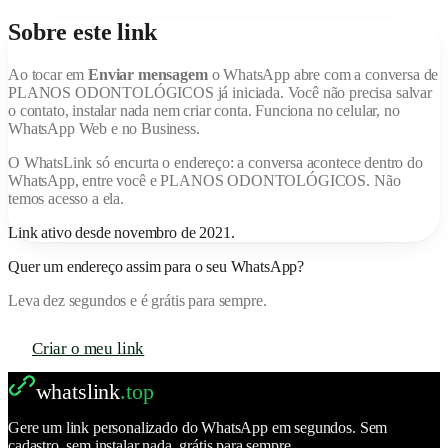
Sobre este link
Ao tocar em
Enviar mensagem
o WhatsApp abre com a conversa de
PLANOS ODONTOLÓGICOS
já iniciada. Você não precisa salvar
o contato, instalar nada nem criar conta. Funciona no celular, no
WhatsApp Web e no Business.
O
WhatsLink
só encurta o endereço: a conversa acontece dentro do
WhatsApp, entre você e
PLANOS ODONTOLÓGICOS
. Não
temos acesso a ela.
Link ativo desde
novembro de 2021
.
Quer um endereço assim para o seu WhatsApp?
Leva dez segundos e é grátis para sempre.
Criar o meu link
whatslink
.top
Gere um link personalizado do WhatsApp em segundos. Sem
cadastro, sem instalar nada, grátis para sempre.