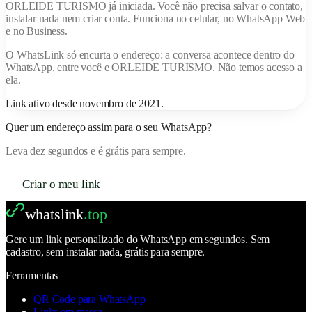
ORLEIDE TURISMO
já iniciada. Você não precisa salvar o contato,
instalar nada nem criar conta. Funciona no celular, no WhatsApp Web
e no Business.
O
WhatsLink
só encurta o endereço: a conversa acontece dentro do
WhatsApp, entre você e
ORLEIDE TURISMO
. Não temos acesso a
ela.
Link ativo desde
novembro de 2021
.
Quer um endereço assim para o seu WhatsApp?
Leva dez segundos e é grátis para sempre.
Criar o meu link
whatslink
.top
Gere um link personalizado do WhatsApp em segundos. Sem
cadastro, sem instalar nada, grátis para sempre.
Ferramentas
QR Code para WhatsApp
Links em massa