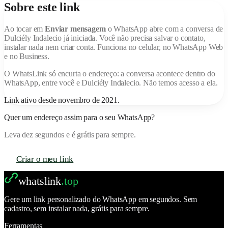
Sobre este link
Ao tocar em
Enviar mensagem
o WhatsApp abre com a conversa de
Dulciély Indalecio
já iniciada. Você não precisa salvar o contato,
instalar nada nem criar conta. Funciona no celular, no WhatsApp Web
e no Business.
O
WhatsLink
só encurta o endereço: a conversa acontece dentro do
WhatsApp, entre você e
Dulciély Indalecio
. Não temos acesso a ela.
Link ativo desde
novembro de 2021
.
Quer um endereço assim para o seu WhatsApp?
Leva dez segundos e é grátis para sempre.
Criar o meu link
whatslink
.top
Gere um link personalizado do WhatsApp em segundos. Sem
cadastro, sem instalar nada, grátis para sempre.
Ferramentas