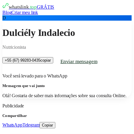
whatslink
.top
GRÁTIS
Blog
Criar meu link
D
Dulciély Indalecio
Nutricionista
+55 (67) 99283-0435
copiar
Enviar mensagem
Você será levado para o WhatsApp
Mensagem que vai junto
Olá! Gostaria de saber mais informações sobre sua consulta Online.
Publicidade
Compartilhar
WhatsApp
Telegram
Copiar