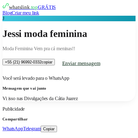
whatslink
.top
GRÁTIS
Blog
Criar meu link
J
Jessi moda feminina
Moda Feminina Vem pra cá meninas!!
+55 (21) 96992-0332
copiar
Enviar mensagem
Você será levado para o WhatsApp
Mensagem que vai junto
Vi isso nas Divulgações da Cátia Juarez
Publicidade
Compartilhar
WhatsApp
Telegram
Copiar