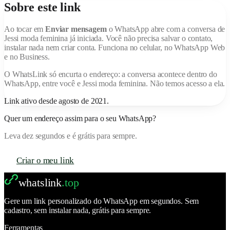
Sobre este link
Ao tocar em
Enviar mensagem
o WhatsApp abre com a conversa de
Jessi moda feminina
já iniciada. Você não precisa salvar o contato,
instalar nada nem criar conta. Funciona no celular, no WhatsApp Web
e no Business.
O
WhatsLink
só encurta o endereço: a conversa acontece dentro do
WhatsApp, entre você e
Jessi moda feminina
. Não temos acesso a ela.
Link ativo desde
agosto de 2021
.
Quer um endereço assim para o seu WhatsApp?
Leva dez segundos e é grátis para sempre.
Criar o meu link
whatslink
.top
Gere um link personalizado do WhatsApp em segundos. Sem
cadastro, sem instalar nada, grátis para sempre.
Ferramentas