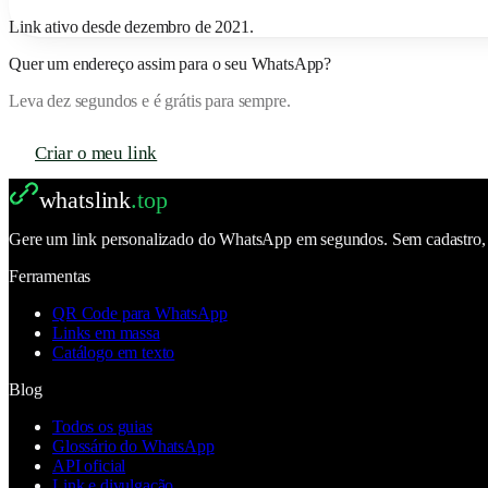
Link ativo desde
dezembro de 2021
.
Quer um endereço assim para o seu WhatsApp?
Leva dez segundos e é grátis para sempre.
Criar o meu link
whatslink
.top
Gere um link personalizado do WhatsApp em segundos. Sem cadastro, se
Ferramentas
QR Code para WhatsApp
Links em massa
Catálogo em texto
Blog
Todos os guias
Glossário do WhatsApp
API oficial
Link e divulgação