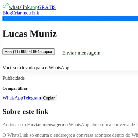
whatslink
.top
GRÁTIS
Blog
Criar meu link
L
Lucas Muniz
+55 (11) 99993-8645
copiar
Enviar mensagem
Você será levado para o WhatsApp
Publicidade
Compartilhar
WhatsApp
Telegram
Copiar
Sobre este link
Ao tocar em
Enviar mensagem
o WhatsApp abre com a conversa de
O
WhatsLink
só encurta o endereço: a conversa acontece dentro do W