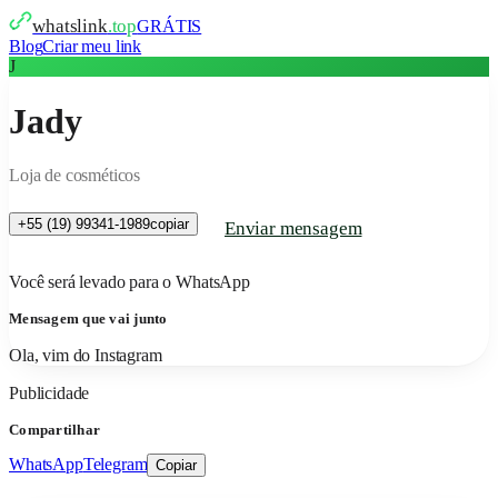
whatslink
.top
GRÁTIS
Blog
Criar meu link
J
Jady
Loja de cosméticos
+55 (19) 99341-1989
copiar
Enviar mensagem
Você será levado para o WhatsApp
Mensagem que vai junto
Ola, vim do Instagram
Publicidade
Compartilhar
WhatsApp
Telegram
Copiar