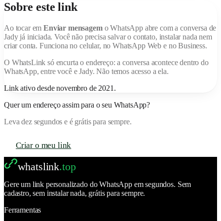
Sobre este link
Ao tocar em
Enviar mensagem
o WhatsApp abre com a conversa de
Jady
já iniciada. Você não precisa salvar o contato, instalar nada nem
criar conta. Funciona no celular, no WhatsApp Web e no Business.
O
WhatsLink
só encurta o endereço: a conversa acontece dentro do
WhatsApp, entre você e
Jady
. Não temos acesso a ela.
Link ativo desde
novembro de 2021
.
Quer um endereço assim para o seu WhatsApp?
Leva dez segundos e é grátis para sempre.
Criar o meu link
whatslink
.top
Gere um link personalizado do WhatsApp em segundos. Sem
cadastro, sem instalar nada, grátis para sempre.
Ferramentas