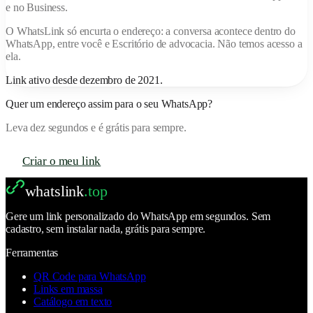
e no Business.
O
WhatsLink
só encurta o endereço: a conversa acontece dentro do
WhatsApp, entre você e
Escritório de advocacia
. Não temos acesso a
ela.
Link ativo desde
dezembro de 2021
.
Quer um endereço assim para o seu WhatsApp?
Leva dez segundos e é grátis para sempre.
Criar o meu link
whatslink
.top
Gere um link personalizado do WhatsApp em segundos. Sem
cadastro, sem instalar nada, grátis para sempre.
Ferramentas
QR Code para WhatsApp
Links em massa
Catálogo em texto