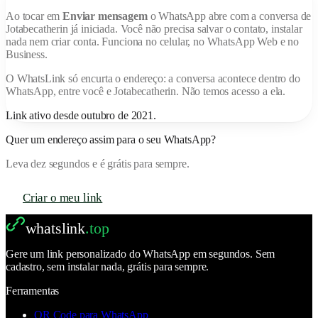
Ao tocar em
Enviar mensagem
o WhatsApp abre com a conversa de
Jotabecatherin
já iniciada. Você não precisa salvar o contato, instalar
nada nem criar conta. Funciona no celular, no WhatsApp Web e no
Business.
O
WhatsLink
só encurta o endereço: a conversa acontece dentro do
WhatsApp, entre você e
Jotabecatherin
. Não temos acesso a ela.
Link ativo desde
outubro de 2021
.
Quer um endereço assim para o seu WhatsApp?
Leva dez segundos e é grátis para sempre.
Criar o meu link
whatslink
.top
Gere um link personalizado do WhatsApp em segundos. Sem
cadastro, sem instalar nada, grátis para sempre.
Ferramentas
QR Code para WhatsApp