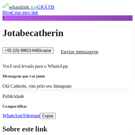
whatslink
.top
GRÁTIS
Blog
Criar meu link
J
Jotabecatherin
+55 (15) 99813-6460
copiar
Enviar mensagem
Você será levado para o WhatsApp
Mensagem que vai junto
Olá Catherin, vim pelo seu Instagram
Publicidade
Compartilhar
WhatsApp
Telegram
Copiar
Sobre este link