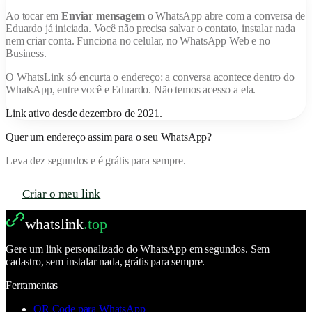
Ao tocar em
Enviar mensagem
o WhatsApp abre com a conversa de
Eduardo
já iniciada. Você não precisa salvar o contato, instalar nada
nem criar conta. Funciona no celular, no WhatsApp Web e no
Business.
O
WhatsLink
só encurta o endereço: a conversa acontece dentro do
WhatsApp, entre você e
Eduardo
. Não temos acesso a ela.
Link ativo desde
dezembro de 2021
.
Quer um endereço assim para o seu WhatsApp?
Leva dez segundos e é grátis para sempre.
Criar o meu link
whatslink
.top
Gere um link personalizado do WhatsApp em segundos. Sem
cadastro, sem instalar nada, grátis para sempre.
Ferramentas
QR Code para WhatsApp