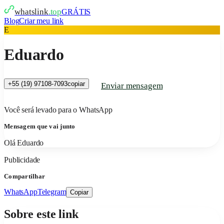
whatslink
.top
GRÁTIS
Blog
Criar meu link
E
Eduardo
+55 (19) 97108-7093
copiar
Enviar mensagem
Você será levado para o WhatsApp
Mensagem que vai junto
Olá Eduardo
Publicidade
Compartilhar
WhatsApp
Telegram
Copiar
Sobre este link