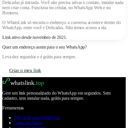
Delicadas
já iniciada. Você não precisa salvar o contato, instalar nada
nem criar conta. Funciona no celular, no WhatsApp Web e no
Business.
O
WhatsLink
só encurta o endereço: a conversa acontece dentro do
WhatsApp, entre você e
Delicadas
. Não temos acesso a ela.
Link ativo desde
novembro de 2021
.
Quer um endereço assim para o seu WhatsApp?
Leva dez segundos e é grátis para sempre.
Criar o meu link
whatslink
.top
Gere um link personalizado do WhatsApp em segundos. Sem
cadastro, sem instalar nada, grátis para sempre.
Ferramentas
QR Code para WhatsApp
Links em massa
Catálogo em texto