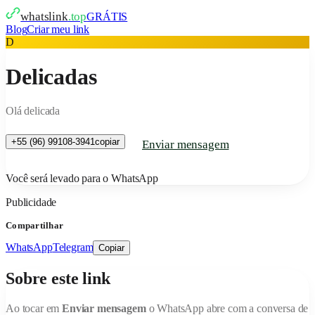
whatslink
.top
GRÁTIS
Blog
Criar meu link
D
Delicadas
Olá delicada
+55 (96) 99108-3941
copiar
Enviar mensagem
Você será levado para o WhatsApp
Publicidade
Compartilhar
WhatsApp
Telegram
Copiar
Sobre este link
Ao tocar em
Enviar mensagem
o WhatsApp abre com a conversa de