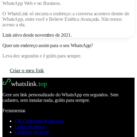
WhatsApp Web e no Business.
O
WhatsLink
só encurta o endereço: a conversa acontece dentro do
WhatsApp, entre você e
Believe Estética Avançada
. Não temos
acesso a ela.
Link ativo desde
novembro de 2021
.
Quer um endereço assim para o seu WhatsApp?
Leva dez segundos e é grátis para sempre.
Criar o meu link
whatslink
.top
Gere um link personalizado do WhatsApp em segundos. Sem
cadastro, sem instalar nada, grátis para sempre.
Ferramentas
QR Code para WhatsApp
Links em massa
Catálogo em texto