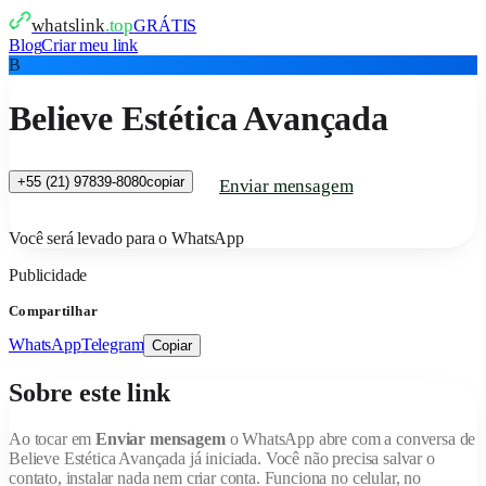
whatslink
.top
GRÁTIS
Blog
Criar meu link
B
Believe Estética Avançada
+55 (21) 97839-8080
copiar
Enviar mensagem
Você será levado para o WhatsApp
Publicidade
Compartilhar
WhatsApp
Telegram
Copiar
Sobre este link
Ao tocar em
Enviar mensagem
o WhatsApp abre com a conversa de
Believe Estética Avançada
já iniciada. Você não precisa salvar o
contato, instalar nada nem criar conta. Funciona no celular, no