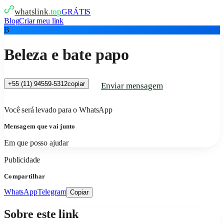
whatslink
.top
GRÁTIS
Blog
Criar meu link
B
Beleza e bate papo
+55 (11) 94559-5312
copiar
Enviar mensagem
Você será levado para o WhatsApp
Mensagem que vai junto
Em que posso ajudar
Publicidade
Compartilhar
WhatsApp
Telegram
Copiar
Sobre este link