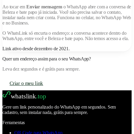
Ao tocar em
Enviar mensagem
o WhatsApp abre com a conversa de
Beleza e bate papo
já iniciada. Você não precisa salvar o contato,
instalar nada nem criar conta. Funciona no celular, no WhatsApp Web
e no Business.
O
WhatsLink
só encurta o endereço: a conversa acontece dentro do
WhatsApp, entre você e
Beleza e bate papo
. Não temos acesso a ela.
Link ativo desde
dezembro de 2021
.
Quer um endereço assim para o seu WhatsApp?
Leva dez segundos e é grátis para sempre.
Criar o meu link
whatslink
.top
Gere um link personalizado do WhatsApp em segundos. Sem
cadastro, sem instalar nada, grátis para sempre.
Ferramentas
QR Code para WhatsApp