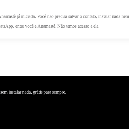
Anamastê
já iniciada. Você não precisa salvar o contato, instalar nada n
hatsApp, entre você e
Anamastê
. Não temos acesso a ela.
m instalar nada, grátis para sempre.