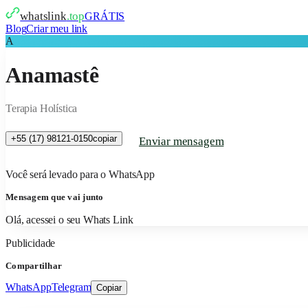
whatslink
.top
GRÁTIS
Blog
Criar meu link
A
Anamastê
Terapia Holística
+55 (17) 98121-0150
copiar
Enviar mensagem
Você será levado para o WhatsApp
Mensagem que vai junto
Olá, acessei o seu Whats Link
Publicidade
Compartilhar
WhatsApp
Telegram
Copiar