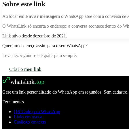
Sobre este link
Ao tocar em
Enviar mensagem
o WhatsApp abre com a conversa de
O
WhatsLink
só encurta o endereço: a conversa acontece dentro do W
Link ativo desde
dezembro de 2021
.
Quer um endereço assim para o seu WhatsApp?
Leva dez segundos e é grátis para sempre.
Criar o meu link
whatslink
.top
Gere um link personalizado do WhatsApp em segundos. Sem cadastro, se
Ferramentas
QR Code para WhatsApp
Links em massa
Catálogo em texto