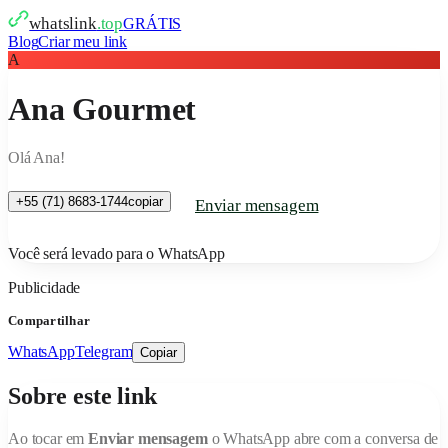
whatslink
.top
GRÁTIS
Blog
Criar meu link
A
Ana Gourmet
Olá Ana!
+55 (71) 8683-1744
copiar
Enviar mensagem
Você será levado para o WhatsApp
Publicidade
Compartilhar
WhatsApp
Telegram
Copiar
Sobre este link
Ao tocar em
Enviar mensagem
o WhatsApp abre com a conversa de