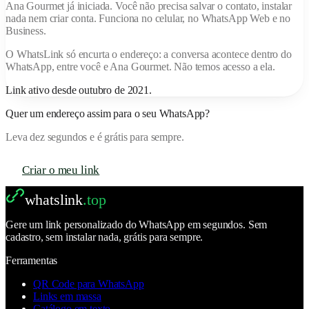
Ana Gourmet
já iniciada. Você não precisa salvar o contato, instalar
nada nem criar conta. Funciona no celular, no WhatsApp Web e no
Business.
O
WhatsLink
só encurta o endereço: a conversa acontece dentro do
WhatsApp, entre você e
Ana Gourmet
. Não temos acesso a ela.
Link ativo desde
outubro de 2021
.
Quer um endereço assim para o seu WhatsApp?
Leva dez segundos e é grátis para sempre.
Criar o meu link
whatslink
.top
Gere um link personalizado do WhatsApp em segundos. Sem
cadastro, sem instalar nada, grátis para sempre.
Ferramentas
QR Code para WhatsApp
Links em massa
Catálogo em texto