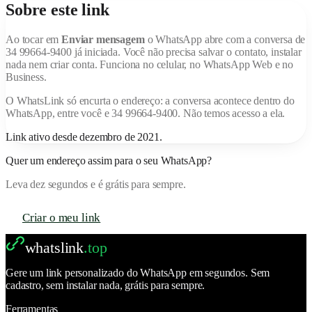
Sobre este link
Ao tocar em
Enviar mensagem
o WhatsApp abre com a conversa de
34 99664-9400
já iniciada. Você não precisa salvar o contato, instalar
nada nem criar conta. Funciona no celular, no WhatsApp Web e no
Business.
O
WhatsLink
só encurta o endereço: a conversa acontece dentro do
WhatsApp, entre você e
34 99664-9400
. Não temos acesso a ela.
Link ativo desde
dezembro de 2021
.
Quer um endereço assim para o seu WhatsApp?
Leva dez segundos e é grátis para sempre.
Criar o meu link
whatslink
.top
Gere um link personalizado do WhatsApp em segundos. Sem
cadastro, sem instalar nada, grátis para sempre.
Ferramentas