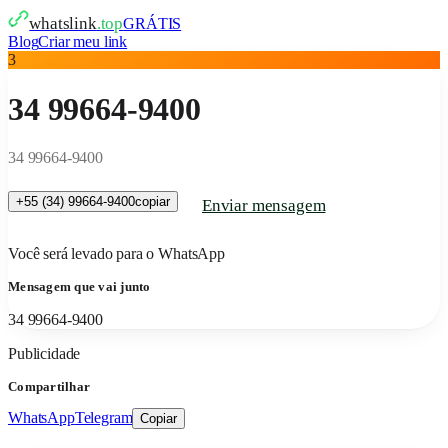
whatslink
.top
GRÁTIS
Blog
Criar meu link
3
34 99664-9400
34 99664-9400
+55 (34) 99664-9400
copiar
Enviar mensagem
Você será levado para o WhatsApp
Mensagem que vai junto
34 99664-9400
Publicidade
Compartilhar
WhatsApp
Telegram
Copiar