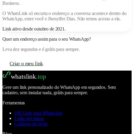
Business.
O
WhatsLink
só encurta o endereço: a conversa acontece dentro do
WhatsApp, entre você e
Jhenyffer Dias
. Não temos acesso a ela.
Link ativo desde
outubro de 2021
.
Quer um endereço assim para o seu WhatsApp?
Leva dez segundos e é grátis para sempre.
Criar o meu link
whatslink
.top
Gere um link personalizado do WhatsApp em segundos. Sem
cadastro, sem instalar nada, grátis para sempre.
Ferramentas
QR Code para WhatsApp
Links em massa
Catálogo em texto
Blog