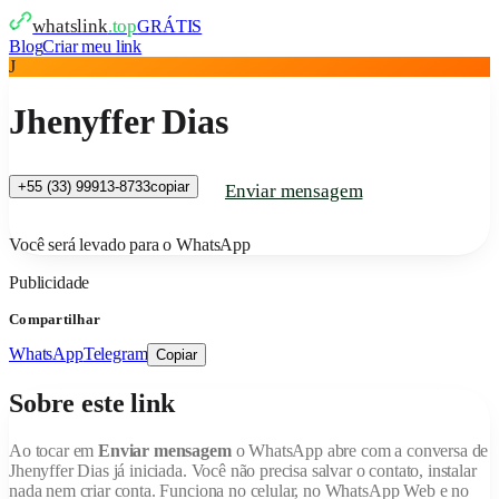
whatslink
.top
GRÁTIS
Blog
Criar meu link
J
Jhenyffer Dias
+55 (33) 99913-8733
copiar
Enviar mensagem
Você será levado para o WhatsApp
Publicidade
Compartilhar
WhatsApp
Telegram
Copiar
Sobre este link
Ao tocar em
Enviar mensagem
o WhatsApp abre com a conversa de
Jhenyffer Dias
já iniciada. Você não precisa salvar o contato, instalar
nada nem criar conta. Funciona no celular, no WhatsApp Web e no