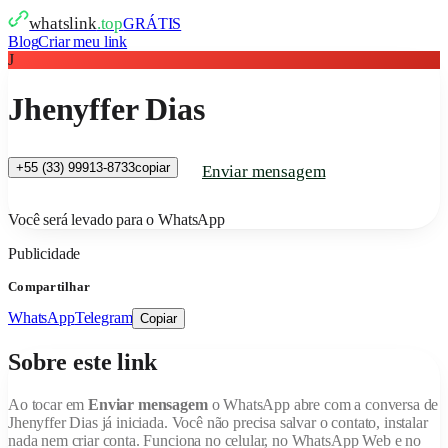
whatslink
.top
GRÁTIS
Blog
Criar meu link
J
Jhenyffer Dias
+55 (33) 99913-8733
copiar
Enviar mensagem
Você será levado para o WhatsApp
Publicidade
Compartilhar
WhatsApp
Telegram
Copiar
Sobre este link
Ao tocar em
Enviar mensagem
o WhatsApp abre com a conversa de
Jhenyffer Dias
já iniciada. Você não precisa salvar o contato, instalar
nada nem criar conta. Funciona no celular, no WhatsApp Web e no