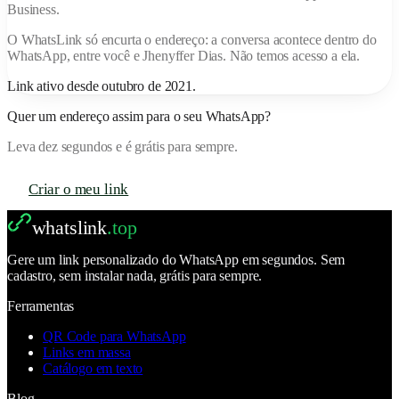
Business.
O
WhatsLink
só encurta o endereço: a conversa acontece dentro do
WhatsApp, entre você e
Jhenyffer Dias
. Não temos acesso a ela.
Link ativo desde
outubro de 2021
.
Quer um endereço assim para o seu WhatsApp?
Leva dez segundos e é grátis para sempre.
Criar o meu link
whatslink
.top
Gere um link personalizado do WhatsApp em segundos. Sem
cadastro, sem instalar nada, grátis para sempre.
Ferramentas
QR Code para WhatsApp
Links em massa
Catálogo em texto
Blog