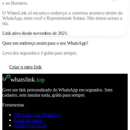
e no Business.
O
WhatsLink
só encurta o endereço: a conversa acontece dentro do
WhatsApp, entre você e
Representante Solstar
. Não temos acesso a
ela.
Link ativo desde
novembro de 2021
.
Quer um endereço assim para o seu WhatsApp?
Leva dez segundos e é grátis para sempre.
Criar o meu link
whatslink
.top
Gere um link personalizado do WhatsApp em segundos. Sem
cadastro, sem instalar nada, grátis para sempre.
Ferramentas
QR Code para WhatsApp
Links em massa
Catálogo em texto