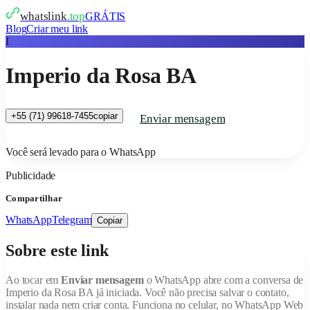
whatslink
.top
GRÁTIS
Blog
Criar meu link
I
Imperio da Rosa BA
+55 (71) 99618-7455
copiar
Enviar mensagem
Você será levado para o WhatsApp
Publicidade
Compartilhar
WhatsApp
Telegram
Copiar
Sobre este link
Ao tocar em
Enviar mensagem
o WhatsApp abre com a conversa de
Imperio da Rosa BA
já iniciada. Você não precisa salvar o contato,
instalar nada nem criar conta. Funciona no celular, no WhatsApp Web