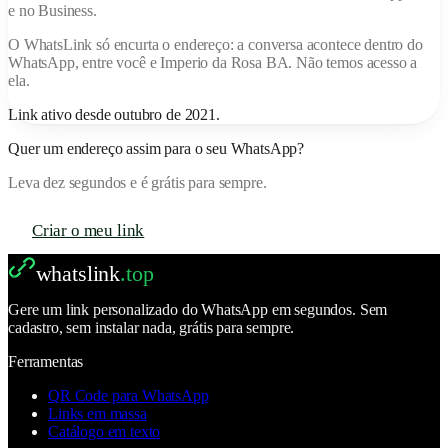
e no Business.
O
WhatsLink
só encurta o endereço: a conversa acontece dentro do
WhatsApp, entre você e
Imperio da Rosa BA
. Não temos acesso a
ela.
Link ativo desde
outubro de 2021
.
Quer um endereço assim para o seu WhatsApp?
Leva dez segundos e é grátis para sempre.
Criar o meu link
whatslink
.top
Gere um link personalizado do WhatsApp em segundos. Sem
cadastro, sem instalar nada, grátis para sempre.
Ferramentas
QR Code para WhatsApp
Links em massa
Catálogo em texto