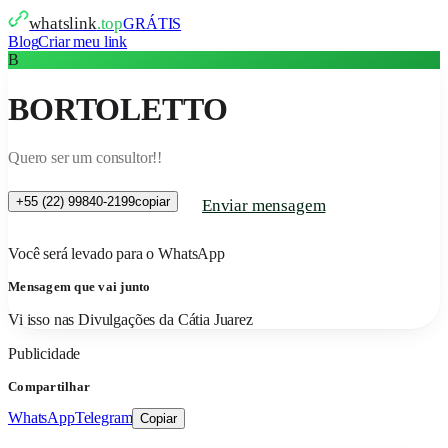
whatslink
.top
GRÁTIS
Blog
Criar meu link
B
BORTOLETTO
Quero ser um consultor!!
+55 (22) 99840-2199
copiar
Enviar mensagem
Você será levado para o WhatsApp
Mensagem que vai junto
Vi isso nas Divulgações da Cátia Juarez
Publicidade
Compartilhar
WhatsApp
Telegram
Copiar