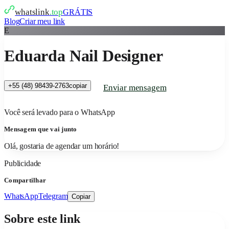
whatslink
.top
GRÁTIS
Blog
Criar meu link
E
Eduarda Nail Designer
+55 (48) 98439-2763
copiar
Enviar mensagem
Você será levado para o WhatsApp
Mensagem que vai junto
Olá, gostaria de agendar um horário!
Publicidade
Compartilhar
WhatsApp
Telegram
Copiar
Sobre este link