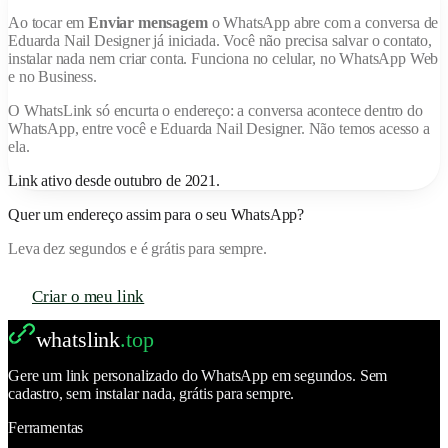
Ao tocar em
Enviar mensagem
o WhatsApp abre com a conversa de
Eduarda Nail Designer
já iniciada. Você não precisa salvar o contato,
instalar nada nem criar conta. Funciona no celular, no WhatsApp Web
e no Business.
O
WhatsLink
só encurta o endereço: a conversa acontece dentro do
WhatsApp, entre você e
Eduarda Nail Designer
. Não temos acesso a
ela.
Link ativo desde
outubro de 2021
.
Quer um endereço assim para o seu WhatsApp?
Leva dez segundos e é grátis para sempre.
Criar o meu link
whatslink
.top
Gere um link personalizado do WhatsApp em segundos. Sem
cadastro, sem instalar nada, grátis para sempre.
Ferramentas